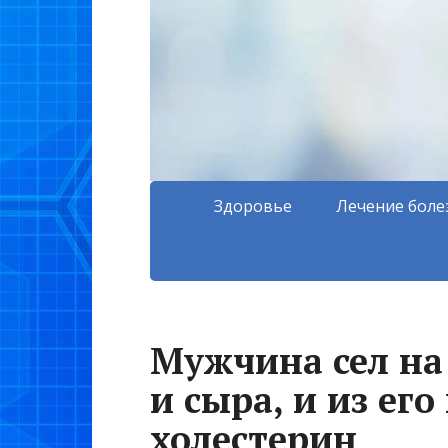
Здоровье
Лечение боле
Мужчина сел на
и сыра, и из ег
холестерин