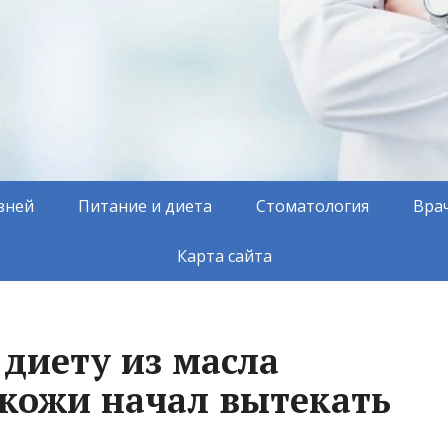
зней
Питание и диета
Стоматология
Вра
Карта сайта
 диету из масла
о кожи начал вытекать