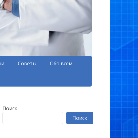
чи
Советы
Обо всем
Поиск
Поиск