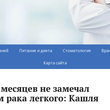
зней
Питание и диета
Стоматология
Вра
Карта сайта
месяцев не замечал
 рака легкого: Кашля