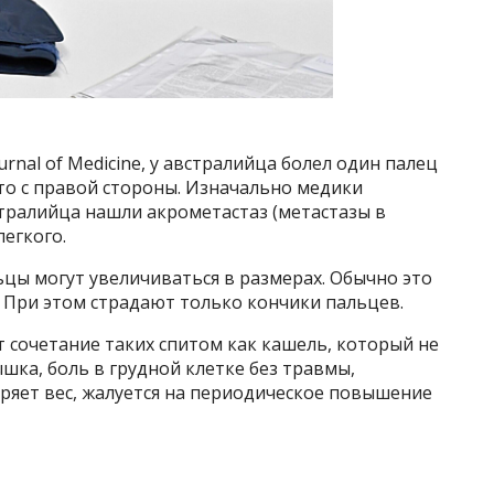
rnal of Medicine, у австралийца болел один палец
 это с правой стороны. Изначально медики
стралийца нашли акрометастаз (метастазы в
легкого.
льцы могут увеличиваться в размерах. Обычно это
. При этом страдают только кончики пальцев.
т сочетание таких спитом как кашель, который не
шка, боль в грудной клетке без травмы,
еряет вес, жалуется на периодическое повышение