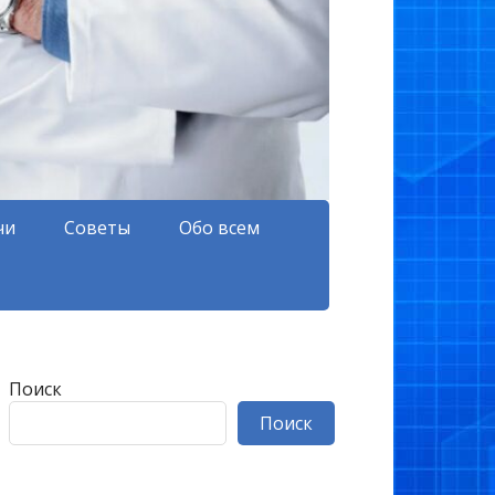
чи
Советы
Обо всем
Поиск
Поиск