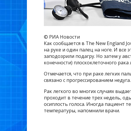
© РИА Новости
Как сообщается в The New England Jou
на руке и один палец на ноге. И все
заподозрили подагру. Но затем у ав
конечности) плоскоклеточного рака 
Отмечается, что при раке легких па
связано с прогрессированием недуга
Рак легкого во многих случаях выдае
проходит в течение трех недель, оды
осиплость голоса. Иногда пациент т
температуры, напомнили врачи.