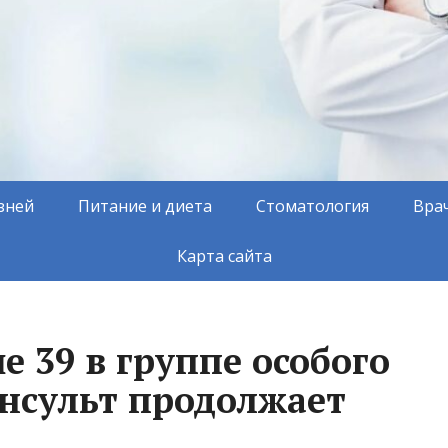
зней
Питание и диета
Стоматология
Вра
Карта сайта
 39 в группе особого
инсульт продолжает