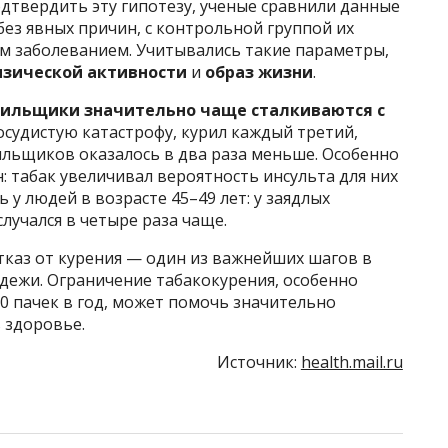
дтвердить эту гипотезу, ученые сравнили данные
без явных причин, с контрольной группой их
им заболеванием. Учитывались такие параметры,
изической активности
и
образ жизни
.
рильщики значительно чаще сталкиваются с
 сосудистую катастрофу, курил каждый третий,
ильщиков оказалось в два раза меньше. Особенно
: табак увеличивал вероятность инсульта для них
 у людей в возрасте 45–49 лет: у заядлых
лучался в четыре раза чаще.
тказ от курения — один из важнейших шагов в
дежи. Ограничение табакокурения, особенно
0 пачек в год, может помочь значительно
 здоровье.
Источник:
health.mail.ru