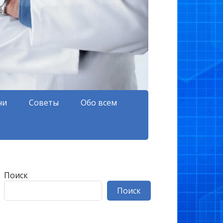
чи
Советы
Обо всем
Поиск
Поиск