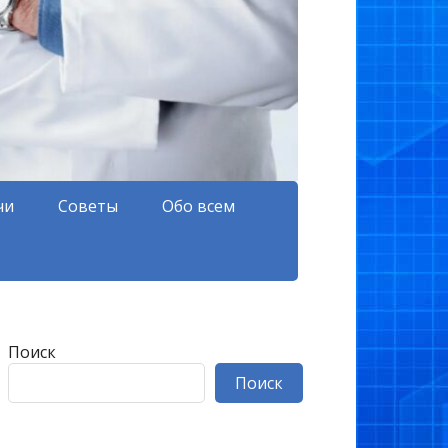
чи
Советы
Обо всем
Поиск
Поиск