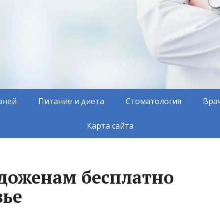
зней
Питание и диета
Стоматология
Вра
Карта сайта
доженам бесплатно
вье