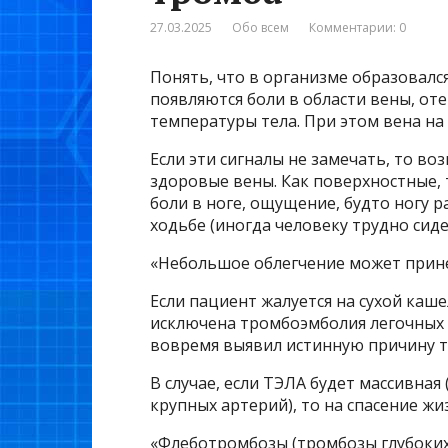
27.03.2025
Обо всем
Комментарии: 0
Понять, что в организме образовалс
появляются боли в области вены, оте
температуры тела. При этом вена на
Если эти сигналы не замечать, то во
здоровые вены. Как поверхностные, 
боли в ноге, ощущение, будто ногу 
ходьбе (иногда человеку трудно сиде
«Небольшое облегчение может прине
Если пациент жалуется на сухой каше
исключена тромбоэмболия легочных 
вовремя выявил истинную причину та
В случае, если ТЭЛА будет массивна
крупных артерий), то на спасение ж
«Флеботромбозы (тромбозы глубоких 