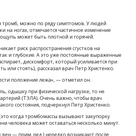
я тромб, можно по ряду симптомов. У людей
ки на ногах, отмечается частичное изменение
 ощупь может быть плотной и горячей.
зникает риск распространения сгустков на
так и глубокие. А это уже постоянные выраженные
распирает, дискомфорт, который усиливается при
ть или стоять), рассказал врач Петр Христенко.
сти положение лежа», — отметил он.
ль, одышку при физической нагрузке, то не
артерий (ТЭЛА). Очень важно, чтобы врач
кого состояния, подчеркнул Петр Христенко.
я (это когда тромбомассы вызывают закупорку
изни человека может оставаться несколько минут.
вен — прим. ред.) нередко возникают после