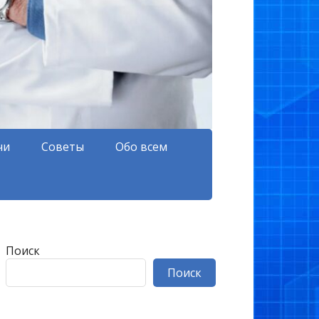
чи
Советы
Обо всем
Поиск
Поиск