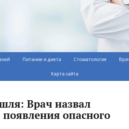
зней
Питание и диета
Стоматология
Вра
Карта сайта
шля: Врач назвал
 появления опасного