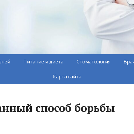
зней
Питание и диета
Стоматология
Вра
Карта сайта
анный способ борьбы