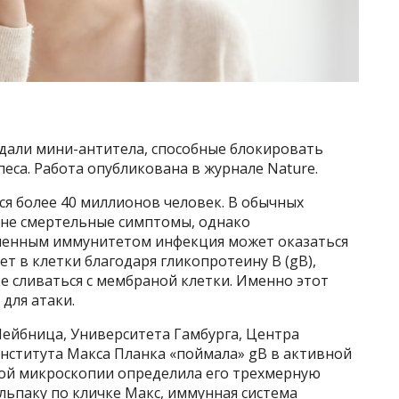
здали мини-антитела, способные блокировать
еса. Работа опубликована в журнале Nature.
я более 40 миллионов человек. В обычных
о не смертельные симптомы, однако
бленным иммунитетом инфекция может оказаться
т в клетки благодаря гликопротеину B (gB),
е сливаться с мембраной клетки. Именно этот
для атаки.
Лейбница, Университета Гамбурга, Центра
Института Макса Планка «поймала» gB в активной
ой микроскопии определила его трехмерную
альпаку по кличке Макс, иммунная система