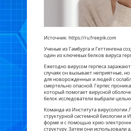
Источник: https://ru.freepik.com
Ученые из Гамбурга и Геттингена со
один из ключевых белков вируса герп
Ежегодно вирусом герпеса заражаютс
случаях он вызывает неприятные, н
для новорожденных и людей с осла
смертельно опасной. Герпес проникае
который помогает вирусной оболочк
белок исследователи выбрали целью 
Команда из Института вирусологии 
структурной системной биологии и 
форме и с помощью крио-электронн
структуру. Затем они использовали 