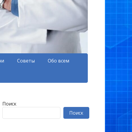
чи
Советы
Обо всем
Поиск
Поиск