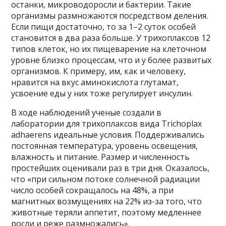
останки, микроводоросли и бактерии. Такие
организмы размножаются посредством деления.
Если пищи достаточно, то за 1–2 суток особей
становится в два раза больше. У трихоплаксов 12
типов клеток, но их пищеварение на клеточном
уровне близко процессам, что и у более развитых
организмов. К примеру, им, как и человеку,
нравится на вкус аминокислота глутамат,
усвоение еды у них тоже регулирует инсулин.
В ходе наблюдений ученые создали в
лаборатории для трихоплаксов вида Trichoplax
adhaerens идеальные условия. Поддерживались
постоянная температура, уровень освещения,
влажность и питание. Размер и численность
простейших оценивали раз в три дня. Оказалось,
что «при сильном потоке солнечной радиации
число особей сокращалось на 48%, а при
магнитных возмущениях на 22% из-за того, что
животные теряли аппетит, поэтому медленнее
росли и реже размножались».