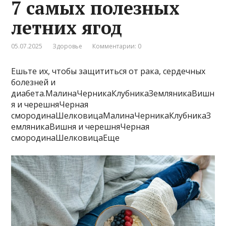
7 самых полезных
летних ягод
05.07.2025
Здоровье
Комментарии: 0
Ешьте их, чтобы защититься от рака, сердечных
болезней и
диабета.МалинаЧерникаКлубникаЗемляникаВишн
я и черешняЧерная
смородинаШелковицаМалинаЧерникаКлубникаЗ
емляникаВишня и черешняЧерная
смородинаШелковицаЕще