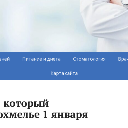
зней
Питание и диета
Стоматология
Вра
Карта сайта
, который
охмелье 1 января