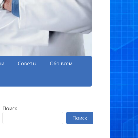
чи
Советы
Обо всем
Поиск
Поиск