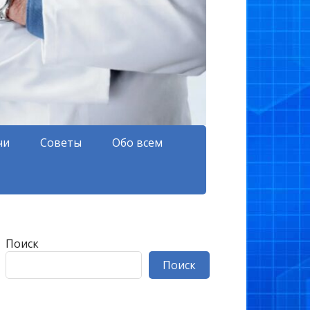
чи
Советы
Обо всем
Поиск
Поиск