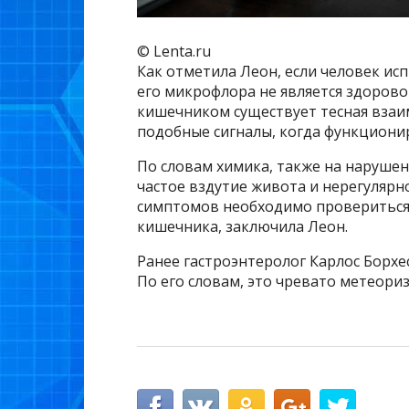
© Lenta.ru
Как отметила Леон, если человек исп
его микрофлора не является здорово
кишечником существует тесная взаи
подобные сигналы, когда функционир
По словам химика, также на наруше
частое вздутие живота и нерегулярн
симптомов необходимо провериться
кишечника, заключила Леон.
Ранее гастроэнтеролог Карлос Борхе
По его словам, это чревато метеори