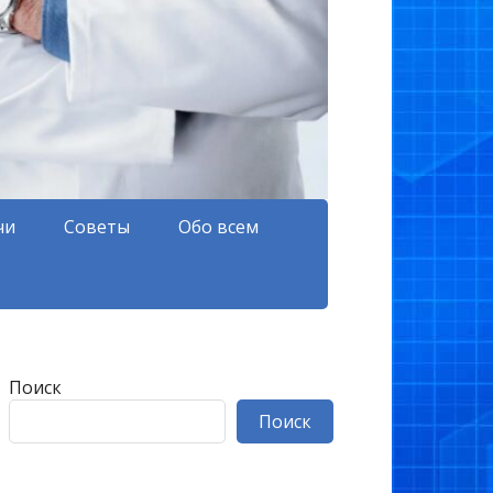
чи
Советы
Обо всем
Поиск
Поиск