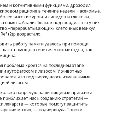
нием и когнитивными функциями, дрозофил
ировом рационе в течение недели. Насекомые,
более высокие уровни липидов и глюкозы,
на память. Анализ белков подтвердил, что у них
ство «перерабатывающих» клеточных везикул
Ref (2)p возрастало.
новить работу памяти удалось при помощи
— как с помощью генетических методов, так
амицина.
ая проблема кроется на последнем этапе
ии аутофагосом и лизосом. У животных
ировался, что подтверждалось изменениями
кцией лизосом.
асколько напрямую наши пищевые привычки
е приближает нас к созданию стратегий —
ки лекарств — которые помогут защитить
тарение мозга», — подчеркнула Тоноки.