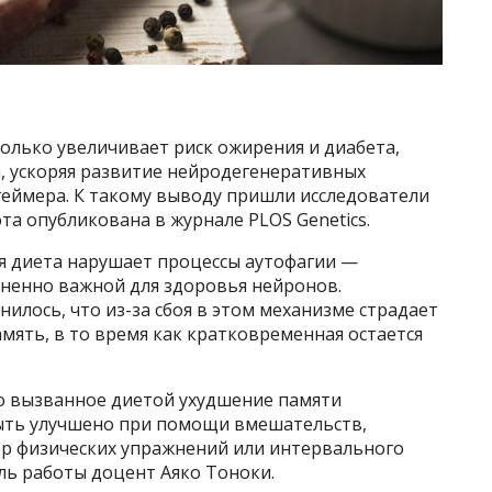
олько увеличивает риск ожирения и диабета,
а, ускоряя развитие нейродегенеративных
геймера. К такому выводу пришли исследователи
та опубликована в журнале PLOS Genetics.
я диета нарушает процессы аутофагии —
зненно важной для здоровья нейронов.
илось, что из-за сбоя в этом механизме страдает
ять, в то время как кратковременная остается
то вызванное диетой ухудшение памяти
ыть улучшено при помощи вмешательств,
р физических упражнений или интервального
ль работы доцент Аяко Тоноки.