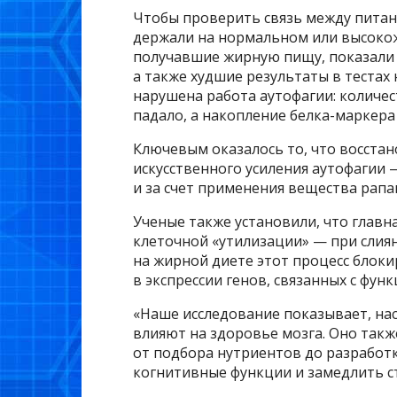
Чтобы проверить связь между пита
держали на нормальном или высокож
получавшие жирную пищу, показали 
а также худшие результаты в тестах 
нарушена работа аутофагии: количе
падало, а накопление белка-маркера 
Ключевым оказалось то, что восста
искусственного усиления аутофагии 
и за счет применения вещества рап
Ученые также установили, что главн
клеточной «утилизации» — при слиян
на жирной диете этот процесс блок
в экспрессии генов, связанных с фун
«Наше исследование показывает, н
влияют на здоровье мозга. Оно такж
от подбора нутриентов до разработ
когнитивные функции и замедлить с