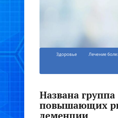
Здоровье
Лечение боле
Названа группа
повышающих ри
деменции