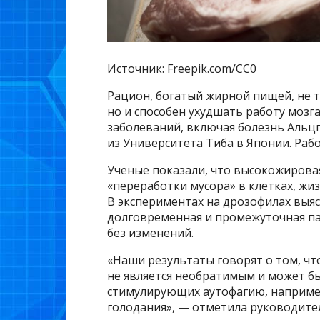
Источник: Freepik.com/CC0
Рацион, богатый жирной пищей, не т
но и способен ухудшать работу мозг
заболеваний, включая болезнь Альц
из Университета Тиба в Японии. Рабо
Ученые показали, что высокожирова
«переработки мусора» в клетках, жи
В экспериментах на дрозофилах выясн
долговременная и промежуточная пам
без изменений.
«Наши результаты говорят о том, ч
не является необратимым и может б
стимулирующих аутофагию, наприме
голодания», — отметила руководите