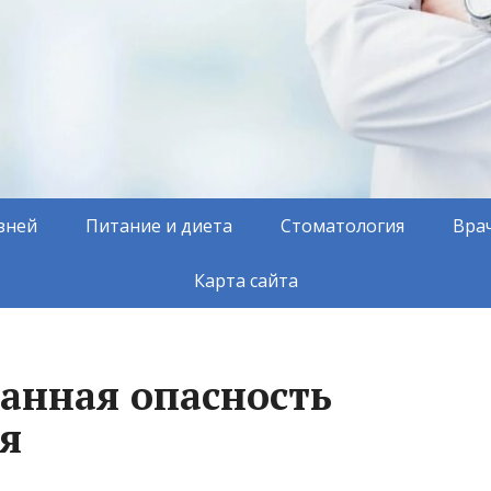
зней
Питание и диета
Стоматология
Вра
Карта сайта
анная опасность
ия