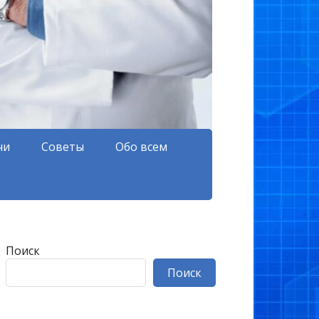
чи
Советы
Обо всем
Поиск
Поиск