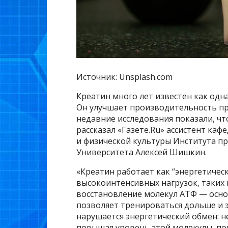
Источник: Unsplash.com
Креатин много лет известен как одн
Он улучшает производительность пр
недавние исследования показали, что
рассказал «Газете.Ru» ассистент ка
и физической культуры Института 
Университета Алексей Шишкин.
«Креатин работает как “энергетичес
высокоинтенсивных нагрузок, таких 
восстановление молекул АТФ — основ
позволяет тренироваться дольше и э
нарушается энергетический обмен: н
повышая уровень этой молекулы, по