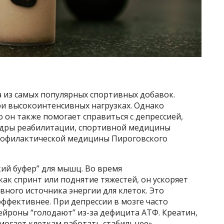
а из самых популярных спортивных добавок.
и высокоинтенсивных нагрузках. Однако
 он также помогает справиться с депрессией,
федры реабилитации, спортивной медицины
профилактической медицины Пироговского
кий буфер” для мышц. Во время
как спринт или поднятие тяжестей, он ускоряет
ного источника энергии для клеток. Это
ффективнее. При депрессии в мозге часто
ейроны “голодают” из-за дефицита АТФ. Креатин,
могает клеткам работать стабильнее», —