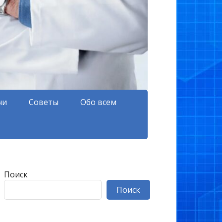
чи
Советы
Обо всем
Поиск
Поиск