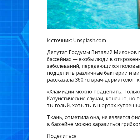
Источник: Unsplash.com
Депутат Госдумы Виталий Милонов 
бассейнах — якобы люди в откровен
заболеваний, передающихся половым
подцепить различные бактерии и вир
рассказала 360.ru врач-дерматолог, 
«Хламидии можно подцепить. Только э
Казуистические случаи, конечно, но 
ты голый, хоть ты в шортах купаешьс
Ткань, отметила она, не является фи
в бассейне можно заразиться грибко
Поделиться