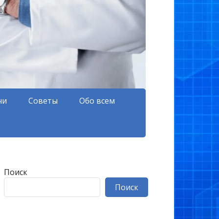
чи
Советы
Обо всем
Поиск
Поиск