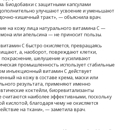
а. Биодобавки с защитными капсулами
дополнительно улучшают усвоение и уменьшают
очно-кишечный тракт», — объяснила врач.
ние на кожу лица натурального витамина С —
имона или апельсина — не приносит пользы.
 витамин С быстро окисляется, превращаясь
щищают, а, наоборот, повреждают клетки,
 покраснение, шелушение и усиливают
тическая промышленность использует стабильные
ом инъекционный витамин С действует
енный на кожу в составе крема, маски или
льного результата, применяют именно
тические коктейли, биоревитализанты
е считаются наиболее эффективными, поскольку
ой кислотой, благодаря чему не окисляется
йствие на ткани», — заметила врач.