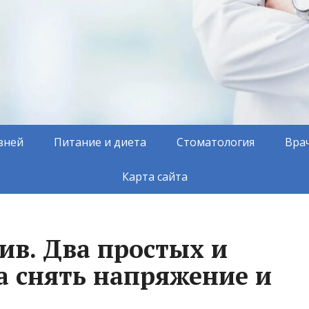
зней
Питание и диета
Стоматология
Вра
Карта сайта
ив. Два простых и
а снять напряжение и