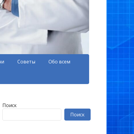
чи
Советы
Обо всем
Поиск
Поиск