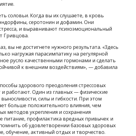
иятие.
еть соловьи. Когда вы их слушаете, в кровь
эндорфины, серотонин и дофамин. Они
стресса, и выравнивают психоэмоциональный
т Гривцова.
з, вы не достигнете нужного результата. «Здесь
лько нагружая парасимпатику на регулярной
яное русло качественными гормонами и сделать
тойчивой к внешним воздействиям», — добавила
пособы здорового преодоления стрессовых
 и работают. Один из главных — физические
 выносливости, силы и гибкости. При этом
ает больше положительного влияния, чем
вых методов укрепления и сохранения
е питание, профилактика вредных привычек и
 помнить об удовлетворении базовых здоровых
е, обучение, активный отдых и творчество.