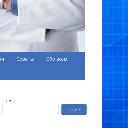
чи
Советы
Обо всем
Поиск
Поиск