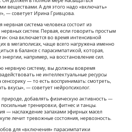
. Он должен в полной мере насыщаться
ми веществами. А для этого надо «включать»
», — советует Ирина Гривцова.
я нервная система человека состоит из
нервных систем. Первая, если говорить простым
ти»: она включается во время интенсивной
щих в мегаполисах, чаще всего нагружена именно
иться в балансе с парасимпатикой, которая,
 энергии, например, на восстановление сил.
ю нервную систему, вы должны вовремя
 задействовать не интеллектуальные ресурсы
а сенсорику — то есть воспринимать: смотреть,
ать вкусы», — советует нейропсихолог.
а природе, добавлять физическую активность —
, посильные тренировки, фитнес и танцы.
ия — наслаждение запахами эфирных масел
вкупе лечит тревожные состояния, нервозность.
собов для «включения» парасимпатики