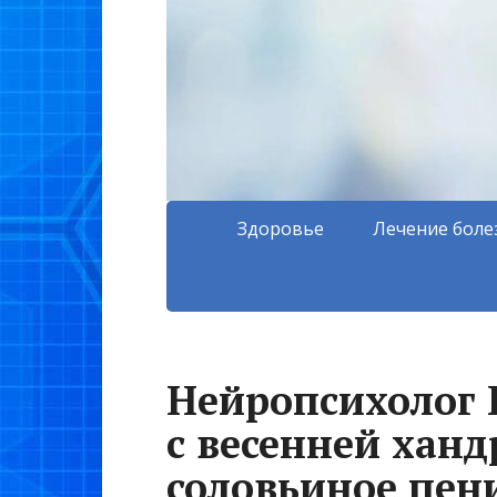
Здоровье
Лечение боле
Нейропсихолог 
с весенней хан
соловьиное пен