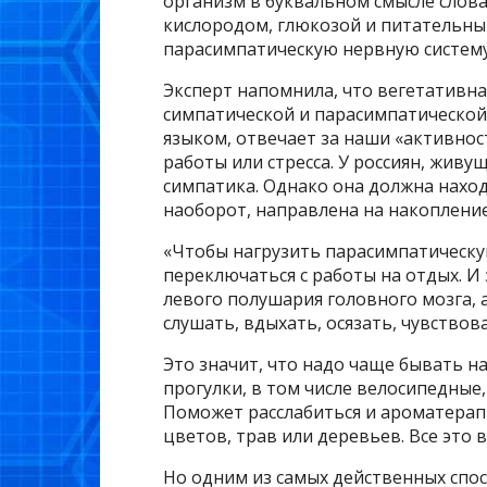
организм в буквальном смысле слова
кислородом, глюкозой и питательны
парасимпатическую нервную систему
Эксперт напомнила, что вегетативна
симпатической и парасимпатической 
языком, отвечает за наши «активнос
работы или стресса. У россиян, живу
симпатика. Однако она должна наход
наоборот, направлена на накопление
«Чтобы нагрузить парасимпатическу
переключаться с работы на отдых. И
левого полушария головного мозга, 
слушать, вдыхать, осязать, чувствов
Это значит, что надо чаще бывать н
прогулки, в том числе велосипедные
Поможет расслабиться и ароматерап
цветов, трав или деревьев. Все это 
Но одним из самых действенных спо