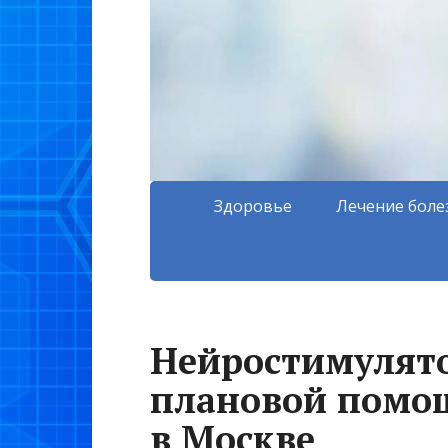
Здоровье
Лечение боле
Нейростимулято
плановой помо
в Москве