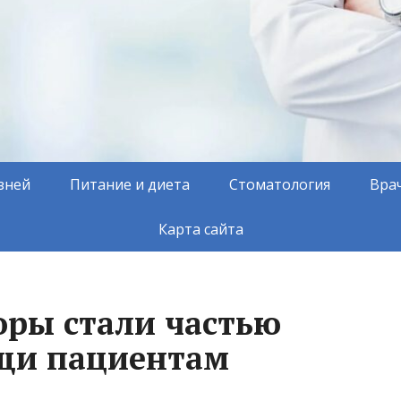
зней
Питание и диета
Стоматология
Вра
Карта сайта
ры стали частью
щи пациентам