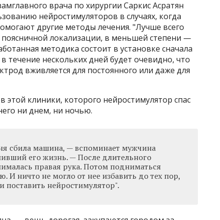
амглавного врача по хирургии Саркис Асратян
ьзованию нейростимуляторов в случаях, когда
омогают другие методы лечения. "Лучше всего
х поясничной локализации, в меньшей степени —
аботанная методика состоит в установке сначала
в течение нескольких дней будет очевидно, что
ектрод вживляется для постоянного или даже для
в этой клиники, которого нейростимулятор спас
него ни днем, ни ночью.
еня сбила машина, — вспоминает мужчина
нивший его жизнь. — После длительного
нималась правая рука. Потом подниматься
ю. И ничто не могло от нее избавить до тех пор,
и поставить нейростимулятор".