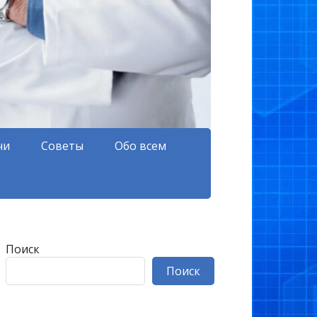
чи
Советы
Обо всем
Поиск
Поиск