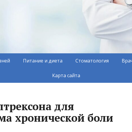
зней
Питание и диета
Стоматология
Вра
Карта сайта
лтрексона для
ма хронической боли