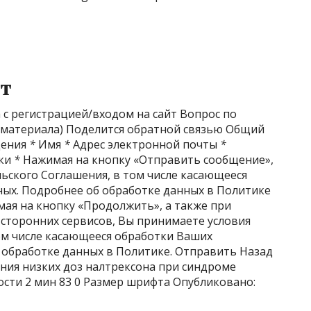
т
с регистрацией/входом на сайт Вопрос по
к материала) Поделится обратной связью Общий
щения
*
Имя
*
Адрес электронной почты
*
нки
*
Нажимая на кнопку «Отправить сообщение»,
ьского Соглашения, в том числе касающееся
ых. Подробнее об обработке данных в Политике
я на кнопку «Продолжить», а также при
 сторонних сервисов, Вы принимаете условия
ом числе касающееся обработки Ваших
 обработке данных в Политике. Отправить Назад
ия низких доз налтрексона при синдроме
ости
2 мин
83
0 Размер шрифта
Опубликовано: