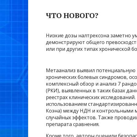
ЧТО НОВОГО?
Низкие дозы налтрексона заметно у
демонстрируют общего превосходст
или при других типах хронической бо
Метаанализ выявил потенциальную р
хронических болевых синдромов, ос
комплексный обзор и анализ 7 ран
(РКИ), выявленных в таких базах дан
реестрах клинических исследований.
использованием стандартизированно
Коэна) между НДН и контрольными 
случайных эффектов. Также проводил
препарата сравнения.
Кроме того, авторы оценили безопа