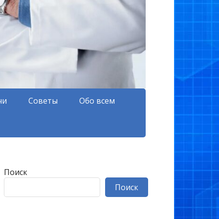
чи
Советы
Обо всем
Поиск
Поиск