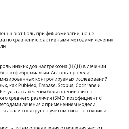
меньшают боль при фибромиалгии, но не
ва по сравнению с активными методами лечения
ли.
оль низких доз налтрексона (НДН) в лечении
обенно фибромиалгии. Авторы провели
домизированных контролируемых исследований
ных, как PubMed, Embase, Scopus, Cochrane и
 Результаты лечения боли оценивались с
го среднего различия (SMD; коэффициент d
методами лечения с применением модели
ся анализ подгрупп с учетом типа состояния и
сность путем определения отношения частот