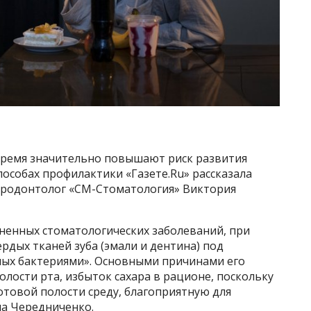
время значительно повышают риск развития
 способах профилактики «Газете.Ru» рассказала
ародонтолог «СМ-Стоматология» Виктория
аненных стоматологических заболеваний, при
дых тканей зуба (эмали и дентина) под
мых бактериями». Основными причинами его
олости рта, избыток сахара в рационе, поскольку
отовой полости среду, благоприятную для
ла Чередниченко.