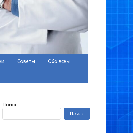
чи
Советы
Обо всем
Поиск
Поиск