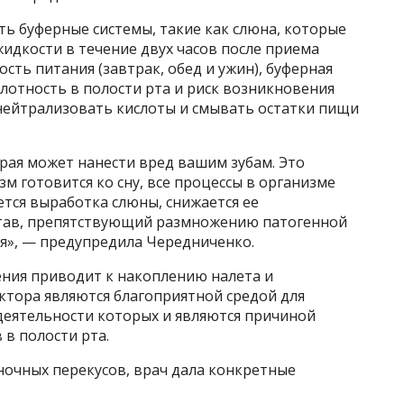
сть буферные системы, такие как слюна, которые
идкости в течение двух часов после приема
сть питания (завтрак, обед и ужин), буферная
лотность в полости рта и риск возникновения
 нейтрализовать кислоты и смывать остатки пищи
рая может нанести вред вашим зубам. Это
зм готовится ко сну, все процессы в организме
ется выработка слюны, снижается ее
став, препятствующий размножению патогенной
я», — предупредила Чередниченко.
ения приводит к накоплению налета и
ктора являются благоприятной средой для
деятельности которых и являются причиной
 в полости рта.
 ночных перекусов, врач дала конкретные