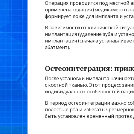
Операция проводится под местной ан
применена седация (медикаментозный
формирует ложе для импланта и уста
В зависимости от клинической ситу
имплантация (удаление зуба и устан
имплантация (сначала устанавливает
абатмент).
Остеоинтеграция: при
После установки импланта начинаетс
с костной тканью. Этот процесс зани
индивидуальных особенностей пацие
В период остеоинтеграции важно со
полостью рта и избегать чрезмерной
быть установлен временный протез д