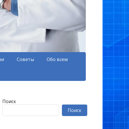
чи
Советы
Обо всем
Поиск
Поиск