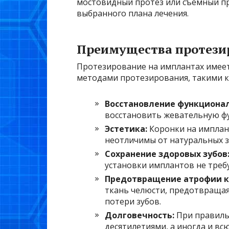
мостовидный протез или съемный про
выбранного плана лечения.
Преимущества протези
Протезирование на имплантах имее
методами протезирования, такими к
Восстановление функционал
восстановить жевательную фу
Эстетика:
Коронки на имплан
неотличимы от натуральных з
Сохранение здоровых зубов
установки имплантов не требу
Предотвращение атрофии к
ткань челюсти, предотвращая
потери зубов.
Долговечность:
При правиль
десятилетиями, а иногда и вс