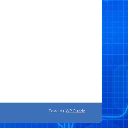
Тема от
WP Puzzle