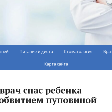
зней
Питание и диета
Стоматология
Вра
Карта сайта
врач спас ребенка
 обвитием пуповиной