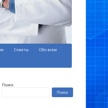
чи
Советы
Обо всем
Поиск
Поиск