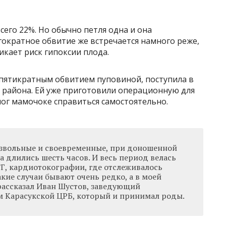
сего 22%. Но обычно петля одна и она
гократное обвитие же встречается намного реже,
никает риск гипоксии плода.
 пятикратным обвитием пуповиной, поступила в
о района. Ей уже приготовили операционную для
ог мамочоке справиться самостоятельно.
звольные и своевременные, при доношенной
а длились шесть часов. И весь период велась
Г, кардиотокографии, где отслеживалось
кие случаи бывают очень редко, а в моей
 рассказал Иван Шустов, заведующий
 Карасукской ЦРБ, который и принимал роды.