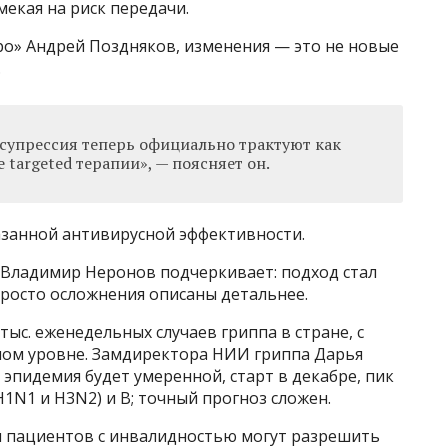
мекая на риск передачи.
о» Андрей Поздняков, изменения — это не новые
.
упрессия теперь официально трактуют как
targeted терапии», — поясняет он.
занной антивирусной эффективности.
Владимир Неронов подчеркивает: подход стал
 просто осложнения описаны детальнее.
ыс. еженедельных случаев гриппа в стране, с
нном уровне. Замдиректора НИИ гриппа Дарья
 эпидемия будет умеренной, старт в декабре, пик
1N1 и H3N2) и B; точный прогноз сложен.
м пациентов с инвалидностью могут разрешить