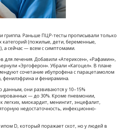
и гриппа. Раньше ПЦР-тесты прописывали только
 категорий (пожилые, дети, беременные,
 а сейчас — всем с симптомами.
 для лечения. Добавили «Атериксен», «Рафамин»,
вернули «Эргоферон». Убрали «Кагоцел». В плане
мендуют сочетание ибупрофена с парацетамолом
, фенилэфрина и фенирамина.
о данным, они развиваются у 10–15%
зированных — до 30%. Кроме пневмонии,
к легких, миокардит, менингит, энцефалит,
яторную недостаточность, инфекционно-
ипом D, который поражает скот, но у людей в