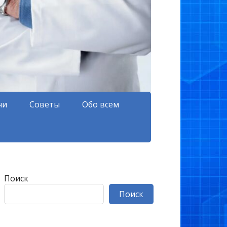
чи
Советы
Обо всем
Поиск
Поиск