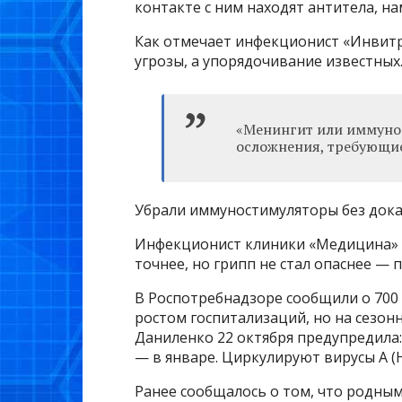
контакте с ним находят антитела, на
Как отмечает инфекционист «Инвитр
угрозы, а упорядочивание известных
«Менингит или иммунос
осложнения, требующие 
Убрали иммуностимуляторы без дока
Инфекционист клиники «Медицина» 
точнее, но грипп не стал опаснее —
В Роспотребнадзоре сообщили о 700 т
ростом госпитализаций, но на сезо
Даниленко 22 октября предупредила:
— в январе. Циркулируют вирусы A (H
Ранее сообщалось о том, что родны