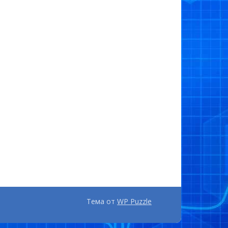
Тема от
WP Puzzle