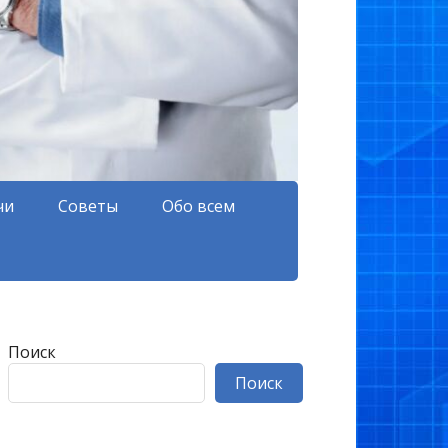
чи
Советы
Обо всем
Поиск
Поиск