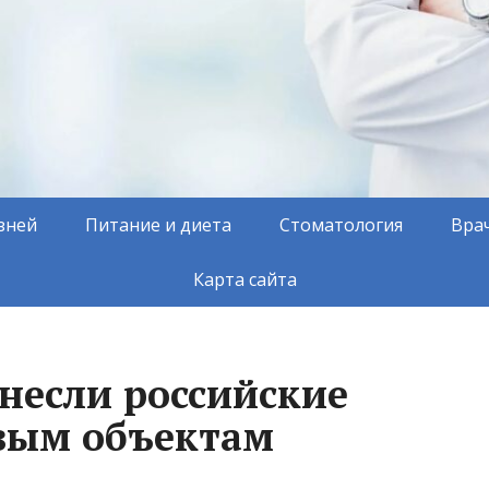
зней
Питание и диета
Стоматология
Вра
Карта сайта
несли российские
вым объектам