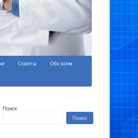
чи
Советы
Обо всем
Поиск
Поиск