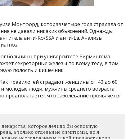
уизе Монтфорд, которая четыре года страдала от
ания не давали никаких объяснений. Однажды
антитела анти-Ro/SSA и анти-La. Анализы
иагноз.
лог больницы при университете Бирмингема
ажает секреторные железы по всему телу, в том
товую полость и кишечник.
 Как правило, ей страдают женщины от 40 до 60
 и молодые люди, мужчины среднего возраста.
но предполагается, что заболевание проявляется
 лекарства, которое лечило бы основную
ена, а только отдельные симптомы, но я
я новым исследованиям такой препарат скоро