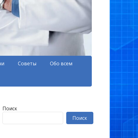
чи
Советы
Обо всем
Поиск
Поиск