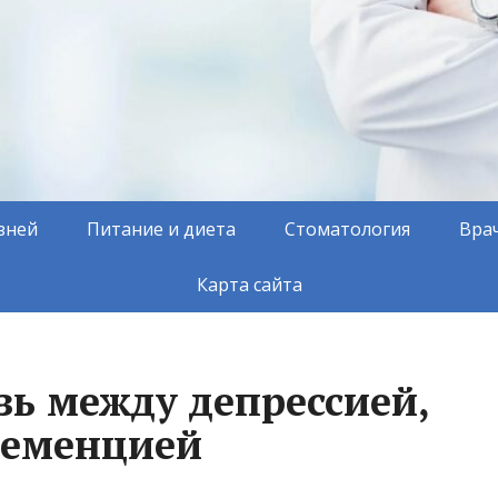
зней
Питание и диета
Стоматология
Вра
Карта сайта
зь между депрессией,
деменцией