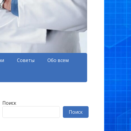
чи
Советы
Обо всем
Поиск
Поиск