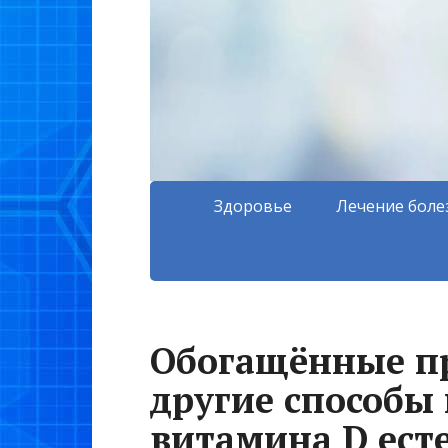
Здоровье
Лечение боле
Обогащённые пр
другие способы
витамина D ест