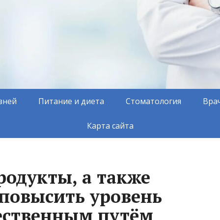
зней
Питание и диета
Стоматология
Вра
Карта сайта
одукты, а также
 повысить уровень
ественным путём