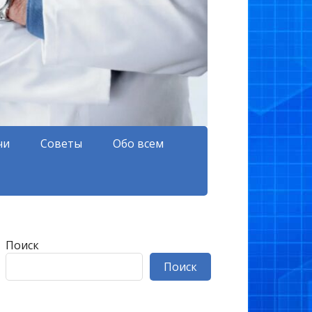
чи
Советы
Обо всем
Поиск
Поиск