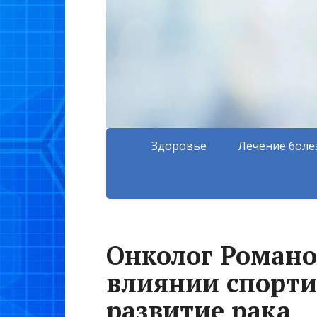
Здоровье
Лечение боле
Онколог Романов
влиянии спорти
развитие рака