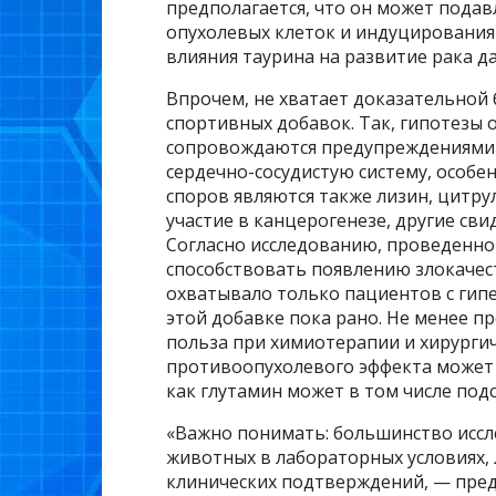
предполагается, что он может подав
опухолевых клеток и индуцирования
влияния таурина на развитие рака д
Впрочем, не хватает доказательной 
спортивных добавок. Так, гипотезы
сопровождаются предупреждениями 
сердечно-сосудистую систему, особе
споров являются также лизин, цитру
участие в канцерогенезе, другие св
Согласно исследованию, проведенном
способствовать появлению злокачес
охватывало только пациентов с гип
этой добавке пока рано. Не менее п
польза при химиотерапии и хирурги
противоопухолевого эффекта может 
как глутамин может в том числе по
«Важно понимать: большинство иссл
животных в лабораторных условиях,
клинических подтверждений, — пред