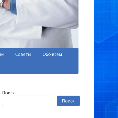
чи
Советы
Обо всем
Поиск
Поиск