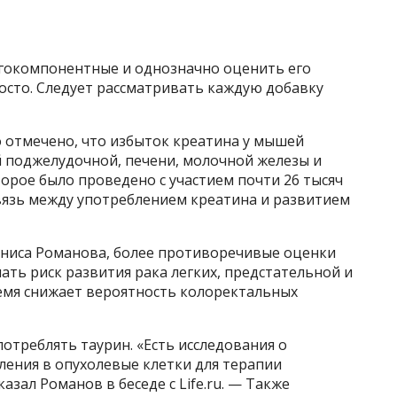
гокомпонентные и однозначно оценить его
осто. Следует рассматривать каждую добавку
о отмечено, что избыток креатина у мышей
 поджелудочной, печени, молочной железы и
торое было проведено с участием почти 26 тысяч
вязь между употреблением креатина и развитием
ниса Романова, более противоречивые оценки
ть риск развития рака легких, предстательной и
ремя снижает вероятность колоректальных
потреблять таурин. «Есть исследования о
ления в опухолевые клетки для терапии
азал Романов в беседе с Life.ru. — Также