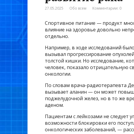
27.05.2025
Обо всем
Комментарии: 0
Спортивное питание — продукт мно
влияние на здоровье довольно непр
отдельно.
Например, в ходе исследований был
вызывал прогрессирование опухолей
толстой кишки. Но исследование, ко
человек, показало отрицательную с
онкологии.
По словам врача-радиотерапевта Де
вызывает аланин — он может повыша
поджелудочной желез, но в то же в
аденом.
Пациентам с лейкозами не следует у
возможности блокировки его поступ
онкологических заболеваний, — расск