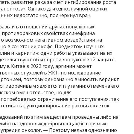
лять развитие рака за счет ингибирования роста
 апоптоза». Однако для однозначной оценки
анных недостаточно, подчеркнул врач.
базы и в отношении других популярных
 о противораковых свойствах синефрина
о возможном негативном воздействии на
нно в сочетании с кофе. Предметом научных
ллин и карнитин: одни работы указывают на их
идетельствуют об их противоопухолевой защите.
у в Китае в 2022 году, аргинин может
твенных опухолей в ЖКТ, но исследование
ертонией, поэтому однозначно выносить вердикт
ротиворечивым является и глутамин: отмечена его
ческом вмешательстве, но для
потребоваться ограничение его поступления, так
дстегивать функционирование раковых клеток.
едований по этим веществам проведены либо на
 либо на здоровых добровольцах без прямых
упредил онколог. — Поэтому нельзя однозначно