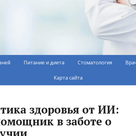
зней
Питание и диета
Стоматология
Вра
Карта сайта
тика здоровья от ИИ:
омощник в заботе о
лучии