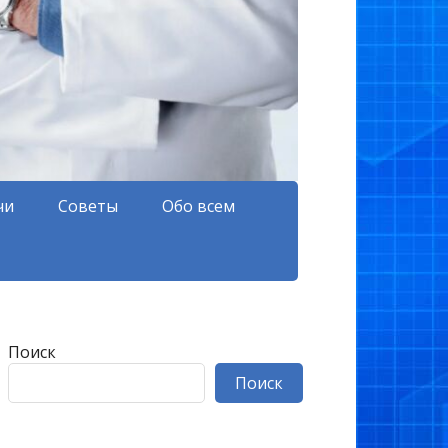
чи
Советы
Обо всем
Поиск
Поиск