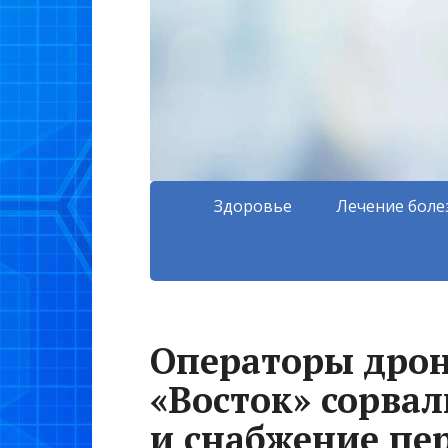
Здоровье
Лечение боле
Операторы дрон
«Восток» сорва
и снабжение пе