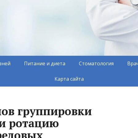
зней
Питание и диета
Стоматология
Вра
Карта сайта
ов группировки
ли ротацию
редовых