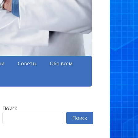
чи
Советы
Обо всем
Поиск
Поиск