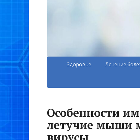
Здоровье
Лечение боле
Особенности им
летучие мыши м
вирусы