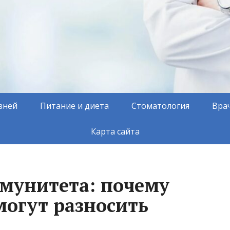
зней
Питание и диета
Стоматология
Вра
Карта сайта
мунитета: почему
огут разносить