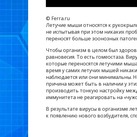
© Ferra.ru
Летучие мыши относятся к рукокрылы
не испытывая при этом никаких проб
переносят больше зоонозных патоге
Чтобы организм в целом был здоров
равновесия. То есть гомеостаза. Вир
которые переносятся летучими мыша
время у самих летучих мышей никак
наблюдается или они минимальны. Н
причина может быть в наличии у эт
производить тонкую настройку меж
иммунитета не реагировать на «чужо
В результате вирусы в организме ле
к появлению нового возбудителя, сп