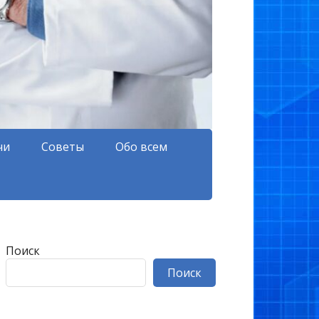
чи
Советы
Обо всем
Поиск
Поиск