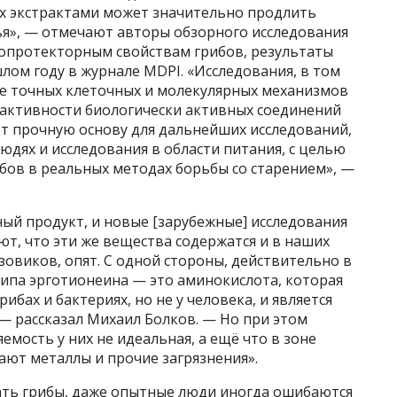
их экстрактами может значительно продлить
ья», — отмечают авторы обзорного исследования
ропротекторным свойствам грибов, результаты
ом году в журнале MDPI. «Исследования, в том
ие точных клеточных и молекулярных механизмов
 активности биологически активных соединений
ют прочную основу для дальнейших исследований,
юдях и исследования в области питания, с целью
бов в реальных методах борьбы со старением», —
ый продукт, и новые [зарубежные] исследования
т, что эти же вещества содержатся и в наших
езовиков, опят. С одной стороны, действительно в
типа эрготионеина — это аминокислота, которая
ибах и бактериях, но не у человека, и является
 рассказал Михаил Болков. — Но при этом
емость у них не идеальная, а ещё что в зоне
ют металлы и прочие загрязнения».
ть грибы, даже опытные люди иногда ошибаются