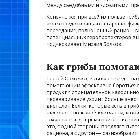
между съедобными и ядовитыми, пре
Конечно же, при всей их пользе гри
всего предотвращают старение физи
переедания, полноценный рацион, вк
потенциальных геропротекторов выя
подчеркивает Михаил Болков.
Как грибы помогаю
Сергей Обложко, в свою очередь, на
помогающим эффективно бороться с
продукт с отрицательной калорийност
переваривание уходит больше энерг
диетолог. Белки, которые есть в гри
них много полезной клетчатки, и она
сохраняется во время приготовления
это, с одной стороны, продляет сыт
рациона, а с другой — разнообразит 