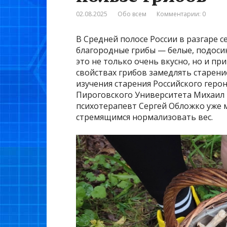
02.08.2025
Обо всем
Комментарии: 0
В Средней полосе России в разгаре се
благородные грибы — белые, подоси
это не только очень вкусно, но и пр
свойствах грибов замедлять старени
изучения старения Российского геро
Пироговского Университета Михаил 
психотерапевт Сергей Обложко уже 
стремящимся нормализовать вес.