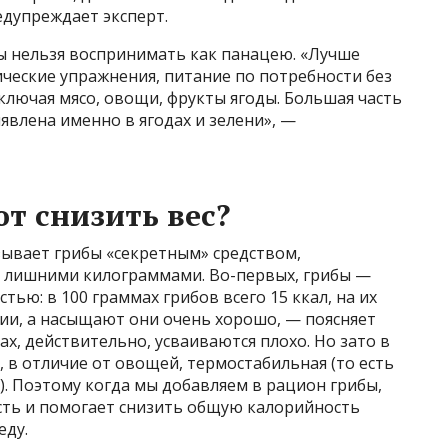
дупреждает эксперт.
бы нельзя воспринимать как панацею. «Лучше
ческие упражнения, питание по потребности без
лючая мясо, овощи, фрукты ягоды. Большая часть
влена именно в ягодах и зелени», —
т снизить вес?
зывает грибы «секретным» средством,
 лишними килограммами. Во-первых, грибы —
ью: в 100 граммах грибов всего 15 ккал, на их
ии, а насыщают они очень хорошо, — поясняет
бах, действительно, усваиваются плохо. Но зато в
, в отличие от овощей, термостабильная (то есть
). Поэтому когда мы добавляем в рацион грибы,
ость и помогает снизить общую калорийность
еду.