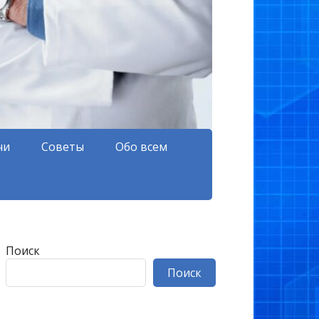
чи
Советы
Обо всем
Поиск
Поиск