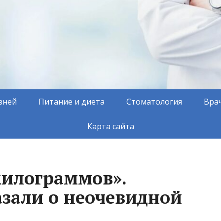
зней
Питание и диета
Стоматология
Вра
Карта сайта
килограммов».
азали о неочевидной