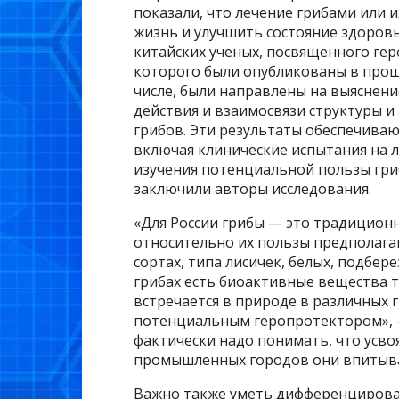
показали, что лечение грибами или 
жизнь и улучшить состояние здоров
китайских ученых, посвященного ге
которого были опубликованы в прошл
числе, были направлены на выяснен
действия и взаимосвязи структуры и
грибов. Эти результаты обеспечива
включая клинические испытания на л
изучения потенциальной пользы гри
заключили авторы исследования.
«Для России грибы — это традиционн
относительно их пользы предполагаю
сортах, типа лисичек, белых, подбер
грибах есть биоактивные вещества 
встречается в природе в различных гр
потенциальным геропротектором», —
фактически надо понимать, что усвоя
промышленных городов они впитыва
Важно также уметь дифференцирова