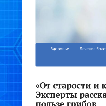
Здоровье
Лечение боле
«От старости и 
Эксперты расск
пользе грибов