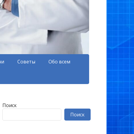
чи
Советы
Обо всем
Поиск
Поиск