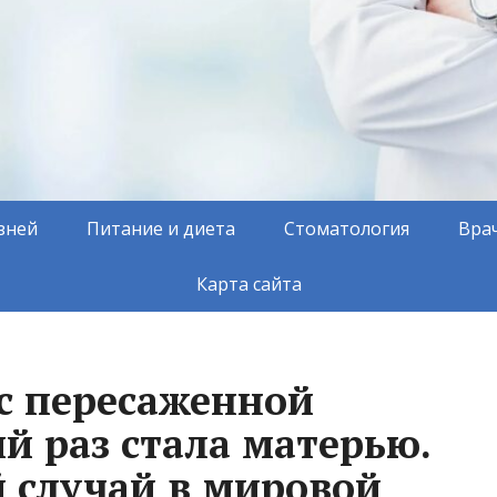
зней
Питание и диета
Стоматология
Вра
Карта сайта
с пересаженной
й раз стала матерью.
 случай в мировой