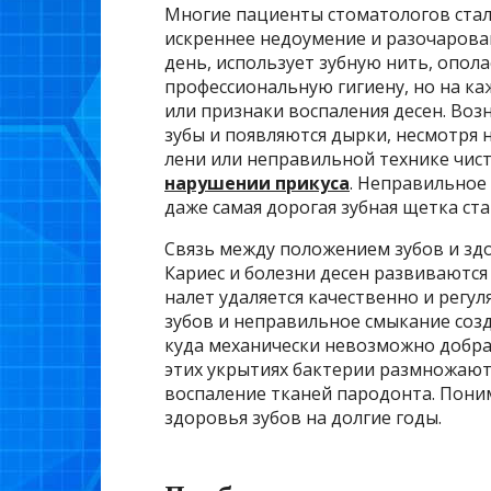
Многие пациенты стоматологов стал
искреннее недоумение и разочарова
день, использует зубную нить, опол
профессиональную гигиену, но на к
или признаки воспаления десен. Во
зубы и появляются дырки, несмотря н
лени или неправильной технике чис
нарушении прикуса
. Неправильное 
даже самая дорогая зубная щетка ст
Связь между положением зубов и зд
Кариес и болезни десен развиваются 
налет удаляется качественно и регул
зубов и неправильное смыкание соз
куда механически невозможно добра
этих укрытиях бактерии размножают
воспаление тканей пародонта. Пони
здоровья зубов на долгие годы.