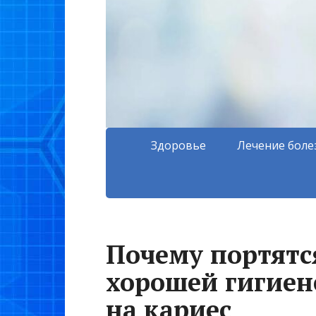
Здоровье
Лечение боле
Почему портятс
хорошей гигиен
на кариес