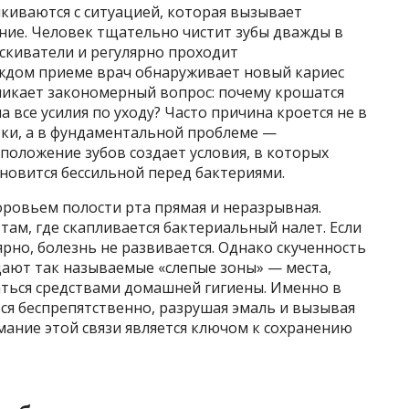
киваются с ситуацией, которая вызывает
ние. Человек тщательно чистит зубы дважды в
аскиватели и регулярно проходит
аждом приеме врач обнаруживает новый кариес
зникает закономерный вопрос: почему крошатся
а все усилия по уходу? Часто причина кроется не в
тки, а в фундаментальной проблеме —
положение зубов создает условия, в которых
ановится бессильной перед бактериями.
оровьем полости рта прямая и неразрывная.
там, где скапливается бактериальный налет. Если
ярно, болезнь не развивается. Однако скученность
дают так называемые «слепые зоны» — места,
ться средствами домашней гигиены. Именно в
ся беспрепятственно, разрушая эмаль и вызывая
мание этой связи является ключом к сохранению