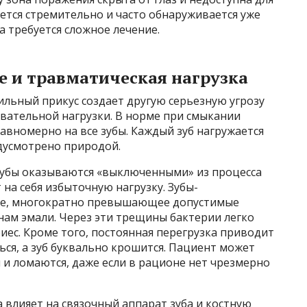
ается стремительно и часто обнаруживается уже
а требуется сложное лечение.
 и травматическая нагрузка
ильный прикус создает другую серьезную угрозу
ательной нагрузки. В норме при смыкании
авномерно на все зубы. Каждый зуб нагружается
едусмотрено природой.
зубы оказываются «выключенными» из процесса
 на себя избыточную нагрузку. Зубы-
ие, многократно превышающее допустимые
ам эмали. Через эти трещины бактерии легко
иес. Кроме того, постоянная перегрузка приводит
ься, а зуб буквально крошится. Пациент может
и и ломаются, даже если в рационе нет чрезмерно
а влияет на связочный аппарат зуба и костную