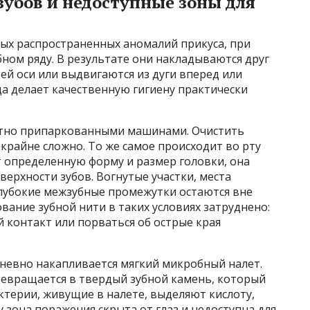
зубов и недоступные зоны для
мых распространенных аномалий прикуса, при
бном ряду. В результате они накладываются друг
оей оси или выдвигаются из дуги вперед или
яда делает качественную гигиену практически
лотно припаркованными машинами. Очистить
крайне сложно. То же самое происходит во рту
т определенную форму и размер головки, она
ерхности зубов. Вогнутые участки, места
глубокие межзубные промежутки остаются вне
вание зубной нити в таких условиях затруднено:
 контакт или порваться об острые края
дневно накапливается мягкий микробный налет.
ревращается в твердый зубной камень, который
терии, живущие в налете, выделяют кислоту,
 зона поражения скрыта от глаз и недоступна для