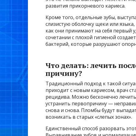
развития прикорневого кариеса.
Кроме того, отдельные зубы, выступ
слизистую оболочку щеки или языка,
как они принимают на себя первый 
сочетании с плохой гигиеной создае
бактерий, которые разрушают опорн
Что делать: лечить пос
причину?
Традиционный подход к такой ситуа
приходит с новым кариесом, врач ст
рецидива. Можно бесконечно лечить 
устранить первопричину — неправил
снова и снова. Пломбы будут выпадат
возникать в старых «слепых зонах».
Единственный способ разорвать этот
Выравнивание зубов и нормализация 