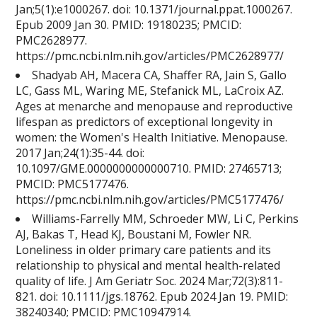
Jan;5(1):e1000267. doi: 10.1371/journal.ppat.1000267.
Epub 2009 Jan 30. PMID: 19180235; PMCID:
PMC2628977.
https://pmc.ncbi.nlm.nih.gov/articles/PMC2628977/
Shadyab AH, Macera CA, Shaffer RA, Jain S, Gallo
LC, Gass ML, Waring ME, Stefanick ML, LaCroix AZ.
Ages at menarche and menopause and reproductive
lifespan as predictors of exceptional longevity in
women: the Women's Health Initiative. Menopause.
2017 Jan;24(1):35-44. doi:
10.1097/GME.0000000000000710. PMID: 27465713;
PMCID: PMC5177476.
https://pmc.ncbi.nlm.nih.gov/articles/PMC5177476/
Williams-Farrelly MM, Schroeder MW, Li C, Perkins
AJ, Bakas T, Head KJ, Boustani M, Fowler NR.
Loneliness in older primary care patients and its
relationship to physical and mental health-related
quality of life. J Am Geriatr Soc. 2024 Mar;72(3):811-
821. doi: 10.1111/jgs.18762. Epub 2024 Jan 19. PMID:
38240340; PMCID: PMC10947914.