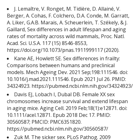
J. Lemaître, V. Ronget, M. Tidière, D. Allainé, V.
Berger, A. Cohas, F. Colchero, D.A. Conde, M. Garratt,
A. Liker, G.A.B. Marais, A. Scheuerlein, T. Székely, & J.
Gaillard, Sex differences in adult lifespan and aging
rates of mortality across wild mammals, Proc. Natl.
Acad. Sci. U.S.A. 117 (15) 8546-8553,
https://doi.org/10.1073/pnas.1911999117 (2020).
Kane AE, Howlett SE. Sex differences in frailty:
Comparisons between humans and preclinical
models. Mech Ageing Dev. 2021 Sep;198:111546. doi:
10.1016/j.mad.2021.111546. Epub 2021 Jul 26. PMID:
34324923. https://pubmed.ncbi.nlm.nih.gov/34324923/
Davis EJ, Lobach I, Dubal DB. Female XX sex
chromosomes increase survival and extend lifespan
in aging mice. Aging Cell. 2019 Feb;18(1):e12871. doi:
10.1111/acel.12871. Epub 2018 Dec 17. PMID:
30560587; PMCID: PMC6351820.
https://pubmed.ncbi.nlm.nih.gov/30560587/
Zuk M. The sicker sex. PLoS Pathog. 2009