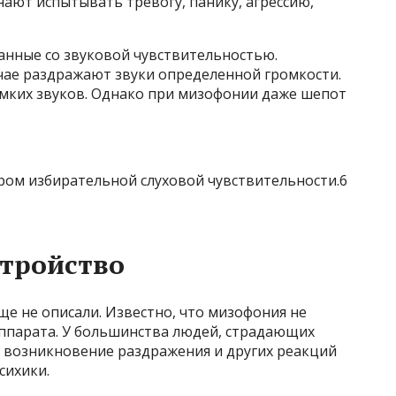
ают испытывать тревогу, панику, агрессию,
занные со звуковой чувствительностью.
учае раздражают звуки определенной громкости.
мких звуков. Однако при мизофонии даже шепот
ом избирательной слуховой чувствительности.6
стройство
е не описали. Известно, что мизофония не
аппарата. У большинства людей, страдающих
у возникновение раздражения и других реакций
сихики.