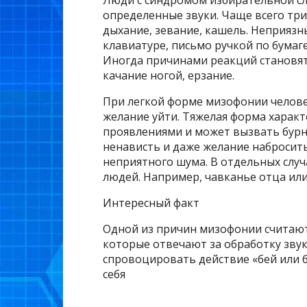
Люди с синдромом избирательной сл
определенные звуки. Чаще всего три
дыхание, зевание, кашель. Неприязн
клавиатуре, письмо ручкой по бумаге
Иногда причинами реакций становят
качание ногой, ерзание.
При легкой форме мизофонии челове
желание уйти. Тяжелая форма характ
проявлениями и может вызвать бурну
ненависть и даже желание набросит
неприятного шума. В отдельных случ
людей. Например, чавканье отца ил
Интересный факт
Одной из причин мизофонии считают
которые отвечают за обработку зву
спровоцировать действие «бей или б
себя