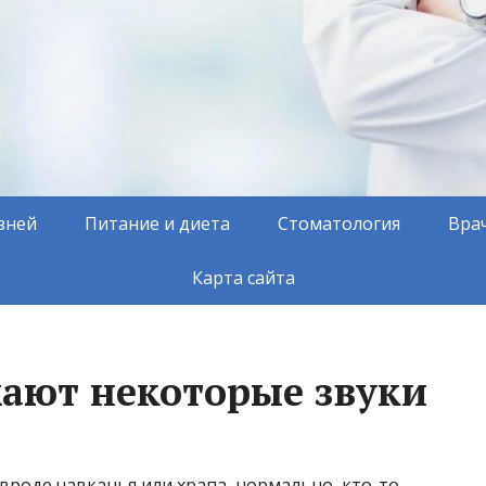
зней
Питание и диета
Стоматология
Вра
Карта сайта
ают некоторые звуки
 вроде чавканья или храпа, нормально, кто-то