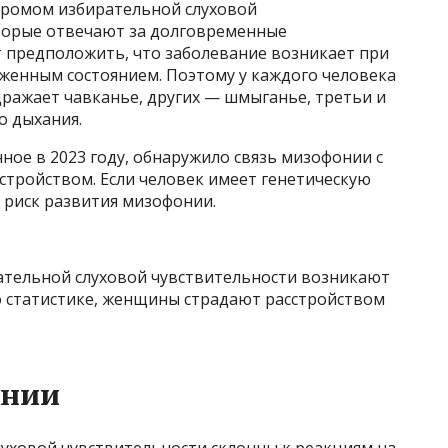
дромом избирательной слуховой
оторые отвечают за долговременные
т предположить, что заболевание возникает при
яженным состоянием. Поэтому у каждого человека
здражает чавканье, других — шмыганье, третьи и
о дыхания.
ое в 2023 году, обнаружило связь мизофонии с
стройством. Если человек имеет генетическую
ь риск развития мизофонии.
ательной слуховой чувствительности возникают
о статистике, женщины страдают расстройством
онии