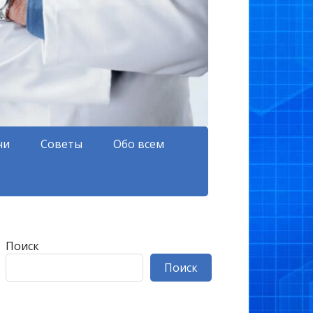
чи
Советы
Обо всем
Поиск
Поиск