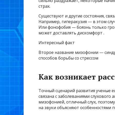
сильно раздражает, некоторые начин
страх.
Существуют и другие состояния, свя
Например, гиперакузия — в этом сл
Или фонофобия — боязнь только гро
может доставлять дискомфорт .
Интересный факт
Второе название мизофонии — синдр
способов борьбы со стрессом
Как возникает рас
Точный сценарий развития ученые ещ
связана с заболеваниями слухового 
мизофонией, отличный слух, поэтом
на звуки объясняют особенностями п