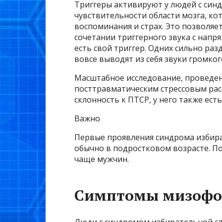
Триггеры активируют у людей с син
чувствительности области мозга, к
воспоминания и страх. Это позволяе
сочетании триггерного звука с напр
есть свой триггер. Одних сильно ра
вовсе выводят из себя звуки громког
Масштабное исследование, проведенн
посттравматическим стрессовым рас
склонность к ПТСР, у него также ест
Важно
Первые проявления синдрома избир
обычно в подростковом возрасте. П
чаще мужчин.
Симптомы мизоф