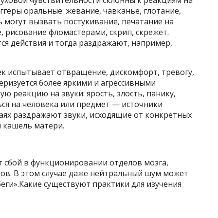
уховой чувствительности склонны к реакциям на
ггеры оральные: жевание, чавканье, глотание,
ь могут вызвать постукивание, печатание на
, рисование фломастерами, скрип, скрежет.
ся действия и тогда раздражают, например,
к испытывает отвращение, дискомфорт, тревогу,
еризуется более яркими и агрессивными
ю реакцию на звуки: ярость, злость, панику,
ься на человека или предмет — источники
аях раздражают звуки, исходящие от конкретных
и кашель матери.
 сбой в функционировании отделов мозга,
ков. В этом случае даже нейтральный шум может
еги».Какие существуют практики для изучения