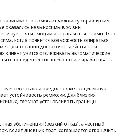
т зависимости помогает человеку справляться
е оказались невыносимы в жизни.
ои чувства и эмоции и справляться с ними. Тяга
носима, когда появится возможность опираться
е методы терапии достаточно действенны
иях клиент учится отслеживать автоматические
 менять поведенческие шаблоны и вырабатывать
 чувство стыда и предоставляет социальную
ет устойчивость ремиссии. Для близких
симых, где учат устанавливать границы.
тная абстиненция (резкий отказ), а честный
вах, ведет дневник трат, соглашается ограничить