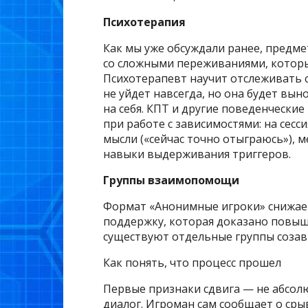
Психотерапия
Как мы уже обсуждали ранее, предме
со сложными переживаниями, которы
Психотерапевт научит отслеживать св
не уйдет навсегда, но она будет вы
на себя. КПТ и другие поведенчески
при работе с зависимостями: на сесс
мысли («сейчас точно отыграюсь»),
навыки выдерживания триггеров.
Группы взаимопомощи
Формат «Анонимные игроки» снижает
поддержку, которая доказано повыша
существуют отдельные группы созави
Как понять, что процесс прошел
Первые признаки сдвига — не абсолю
диалог. Игроман сам сообщает о сры