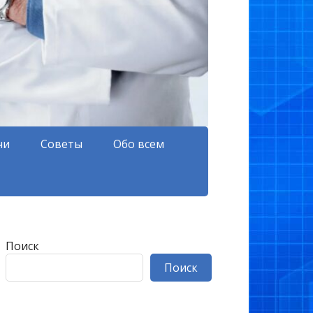
чи
Советы
Обо всем
Поиск
Поиск