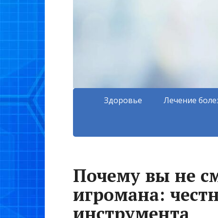
Здоровье
Лечение боле
Почему вы не с
игромана: честн
инструмента