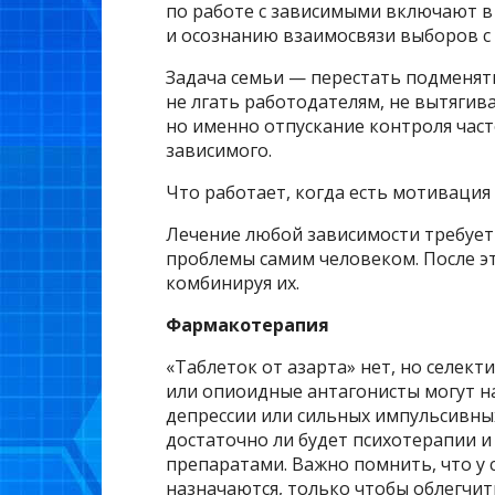
по работе с зависимыми включают в
и осознанию взаимосвязи выборов с 
Задача семьи — перестать подменять
не лгать работодателям, не вытягива
но именно отпускание контроля час
зависимого.
Что работает, когда есть мотивация
Лечение любой зависимости требует
проблемы самим человеком. После э
комбинируя их.
Фармакотерапия
«Таблеток от азарта» нет, но селек
или опиоидные антагонисты могут н
депрессии или сильных импульсивны
достаточно ли будет психотерапии 
препаратами. Важно помнить, что у 
назначаются, только чтобы облегчить