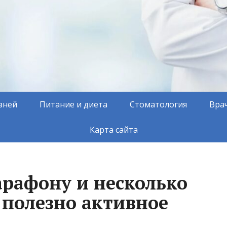
зней
Питание и диета
Стоматология
Вра
Карта сайта
арафону и несколько
 полезно активное