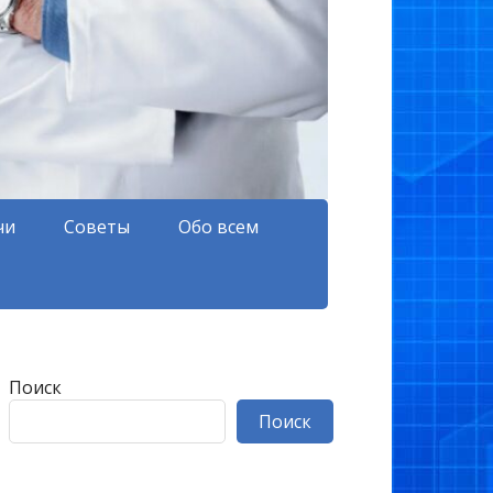
чи
Советы
Обо всем
Поиск
Поиск