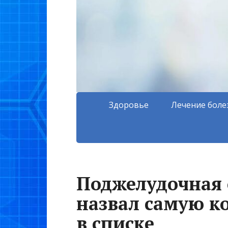
Здоровье
Лечение боле
Поджелудочная 
назвал самую к
в списке