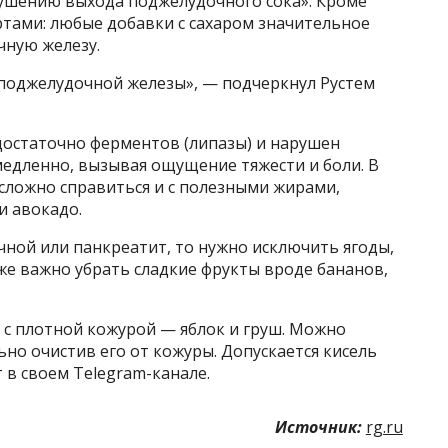
ушению выхода поджелудочного сока». Кроме
уртами: любые добавки с сахаром значительное
чную железу.
поджелудочной железы», — подчеркнул Рустем
достаточно ферментов (липазы) и нарушен
едленно, вызывая ощущение тяжести и боли. В
сложно справиться и с полезными жирами,
и авокадо.
чной или панкреатит, то нужно исключить ягоды,
же важно убрать сладкие фрукты вроде бананов,
 с плотной кожурой — яблок и груш. Можно
ьно очистив его от кожуры. Допускается кисель
 в своем Telegram-канале.
Источник:
rg.ru