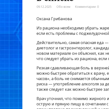
09.12.2025
Обо всем
Комментарии: 0
Оксана Грибанова
Из рациона необходимо убрать жаре
если есть проблемы с поджелудочной
Действительно, самая опасная еда 
диетолог и гастроэнтеролог, кандид
новом материале он объяснил, как н
что следует убрать из рациона, если
Резкая сдавливающая боль в верхне
можно быстрее обратиться к врачу, 
часов», а боль не снимается обычн
риска — употребление алкоголя за де
также следует как можно быстрее зап
Врач уточнил, что помимо жирного и
острую и пряную пищу в сочетании с