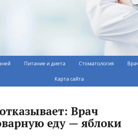
зней
Питание и диета
Стоматология
Вра
Карта сайта
отказывает: Врач
оварную еду — яблоки