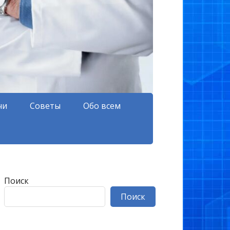
чи
Советы
Обо всем
Поиск
Поиск