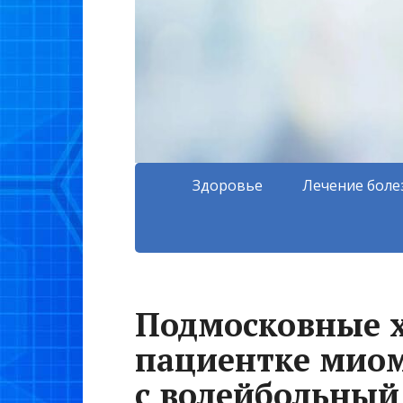
Здоровье
Лечение боле
Подмосковные х
пациентке мио
с волейбольный