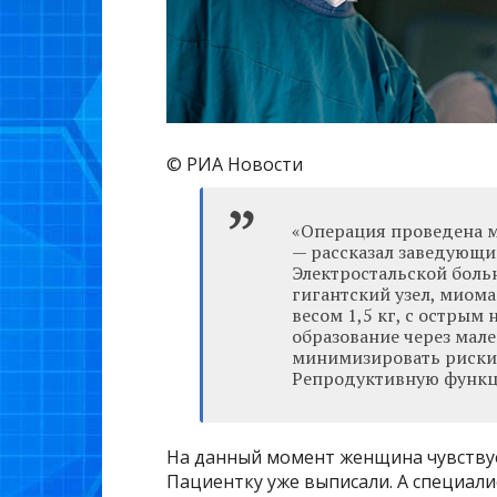
© РИА Новости
«‎Операция проведена 
— рассказал заведующи
Электростальской боль
гигантский узел, миома
весом 1,5 кг, с остры
образование через мале
минимизировать риски 
Репродуктивную функц
На данный момент женщина чувствуе
Пациентку уже выписали. А специал