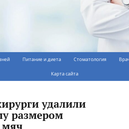
зней
Питание и диета
Стоматология
Вра
Карта сайта
ирурги удалили
му размером
 мяч