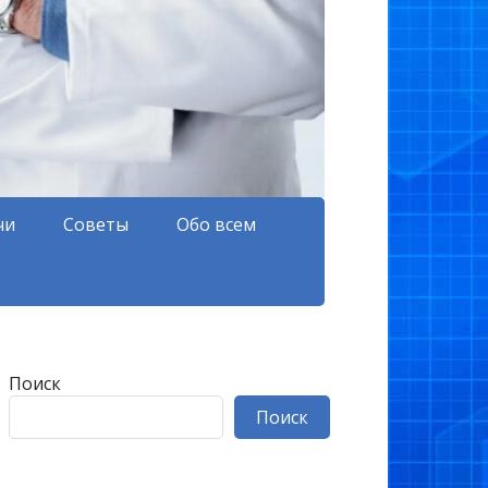
чи
Советы
Обо всем
Поиск
Поиск