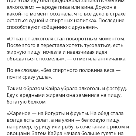
При этом еду она продолжала запивать «легким
алкоголем» — вроде пива или вина. Доусон в
какой-то момент осознала, что все дело в страхе
остаться одной и спиртных напитках. Последние
способствуют «общению с друзьями».
«Отказ от алкоголя стал поворотным моментом.
После этого я перестала хотеть тусоваться, есть
жирную пищу, исчезла и навязчивая идея
объедаться с похмелья», — отметила англичанка.
По ее словам, «без спиртного половина веса —
почти сразу ушла».
Таким образом Кайра убрала алкоголь и фастфуд.
Еду с вредными жирами она заменила на пищу,
богатую белком.
«Жареное — на йогурты и фрукты. На обед стала
всегда есть салат, а на ужин — белковую пищу,
например, курицу или рыбу, в сочетании с рисом и
овощами. Затем Кайра начала больше гулять на