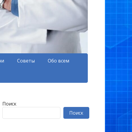
чи
Советы
Обо всем
Поиск
Поиск