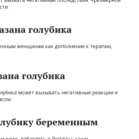
т вызвать негативные последствия. Чрезмерное
сти:
азана голубика
енным женщинам как дополнение к терапии,
ана голубика
голубика может вызывать негативные реакции и
если:
голубику беременным
м виде, добавлять в йогурты, каши,