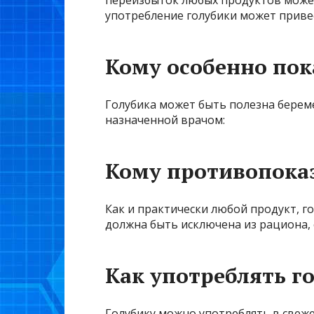
переизбыток любых продуктов може
употребление голубики может приве
Кому особенно пок
Голубика может быть полезна берем
назначенной врачом:
Кому противопоказ
Как и практически любой продукт, 
должна быть исключена из рациона, 
Как употреблять 
Голубику можно употреблять в свеже