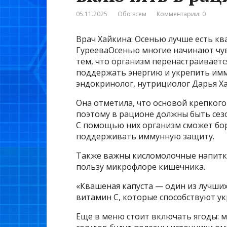
05.11.2025
Обо всем
Комментарии: 0
Врач Хайкина: Осенью лучше есть кв
ГурееваОсенью многие начинают чувс
тем, что организм перенастраиваетс
поддержать энергию и укрепить иммун
эндокринолог, нутрициолог Дарья Х
Она отметила, что основой крепкого
поэтому в рационе должны быть сез
С помощью них организм сможет бо
поддерживать иммунную защиту.
Также важны кисломолочные напитк
пользу микрофлоре кишечника.
«Квашеная капуста — один из лучших
витамин С, которые способствуют у
Еще в меню стоит включать ягоды: м