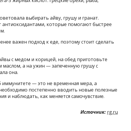
га-3 жирных кислот: грецкие орехи, рыба,
советовала выбирать айву, грушу и гранат.
т антиоксидантами, которые помогают быстрее
м.
енее важен подход к еде, поэтому стоит сделать
 айвы с медом и корицей, на обед приготовьте
м маслом, а на ужин — запеченную грушу с
ала она.
б иммунитете — это не временная мера, а
, необходимо постепенно вводить новые полезные
ия и наблюдать, как меняется самочувствие.
Источник:
rg.ru