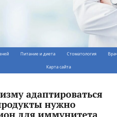
зней
Питание и диета
Стоматология
Вра
Карта сайта
изму адаптироваться
 продукты нужно
ион для иммунитета