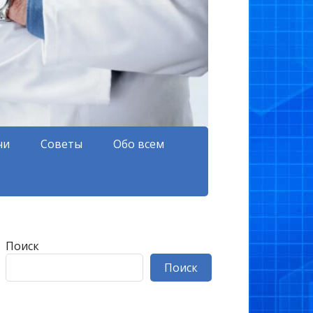
чи
Советы
Обо всем
Поиск
Поиск