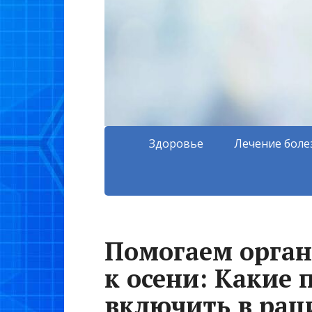
Здоровье
Лечение боле
Помогаем орган
к осени: Какие
включить в рац