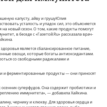
ашеную капусту, айву и грушуЮлия
твовать усталость и упадок сил, это объясняется
я на новый сезон. О том, какие продукты помогут
итет, в беседе с «Газетой.Ru» рассказала врач-
айкина.
 здоровья является сбалансированное питание,
онные овощи, которые богаты антиоксидантами.
роться со свободными радикалами и
и и ферментированные продукты — они приносят
 осенних суперфудов. Она содержит пробиотики и
креплению иммунитета», — добавила Хайкина.
алину, чернику и клюкву. Для здоровья сердца и