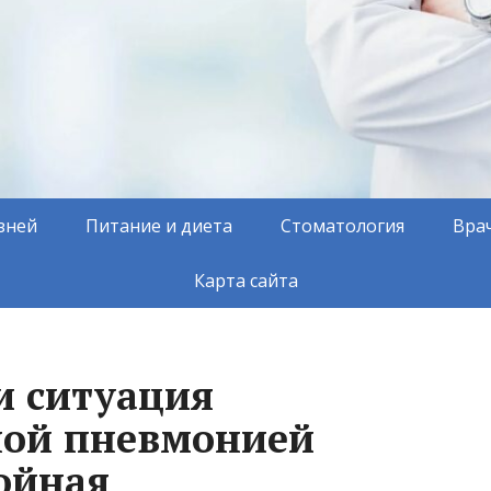
зней
Питание и диета
Стоматология
Вра
Карта сайта
и ситуация
ной пневмонией
ойная