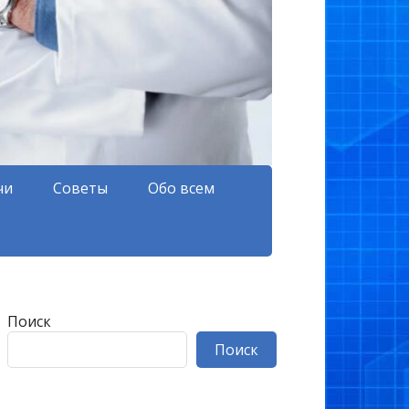
чи
Советы
Обо всем
Поиск
Поиск