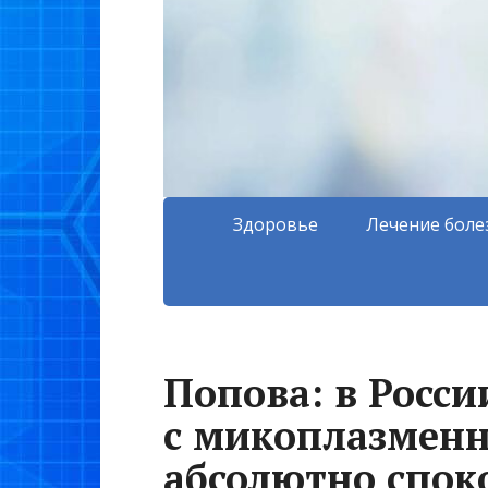
Здоровье
Лечение боле
Попова: в Росси
с микоплазмен
абсолютно спок