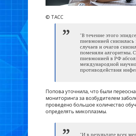
© ТАСС
"В течение этого эпид
пневмонией снизилась 
случаев и очагов снизил
поменяли алгоритмы. С
пневмонией в РФ абсолю
международной научно
противодействия инфе
Попова уточнила, что были переосн
мониторинга за возбудителем забол
проведено большое количество обуч
определять микоплазмы.
"И в результате всех м