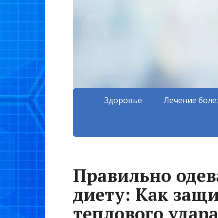
Здоровье
Лечение боле
Правильно одев
диету: Как защи
теплового удар