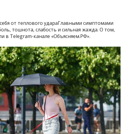
ь себя от теплового удараГлавными симптомами
оль, тошнота, слабость и сильная жажда. О том,
ли в Telegram-канале «Объясняем.РФ».