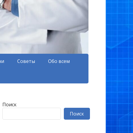
чи
Советы
Обо всем
Поиск
Поиск