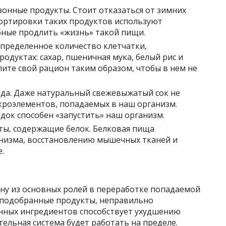
зонные продукты. Стоит отказаться от зимних
портировки таких продуктов используют
бные продлить «жизнь» такой пищи.
пределенное количество клетчатки,
одуктах: сахар, пшеничная мука, белый рис и
лите свой рацион таким образом, чтобы в нем не
ода. Даже натуральный свежевыжатый сок не
кроэлементов, попадаемых в наш организм.
док способен «запустить» наш организм.
ты, содержащие белок. Белковая пища
низма, восстановлению мышечных тканей и
.
ну из основных ролей в переработке попадаемой
 подобранные продукты, неправильно
нных ингредиентов способствует ухудшению
тельная система будет работать на пределе.