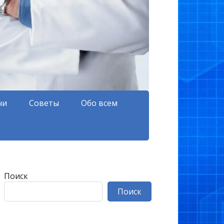
чи
Советы
Обо всем
Поиск
Поиск