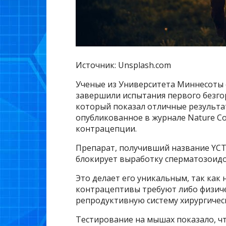
Источник: Unsplash.com
Ученые из Университета Миннесоты с
завершили испытания первого безго
который показал отличные результа
опубликованное в журнале Nature C
контрацепции.
Препарат, получивший название YCT-
блокирует выработку сперматозоидо
Это делает его уникальным, так ка
контрацептивы требуют либо физиче
репродуктивную систему хирургичес
Тестирование на мышах показало, ч