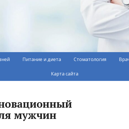
зней
Питание и диета
Стоматология
Вра
Карта сайта
нновационный
для мужчин