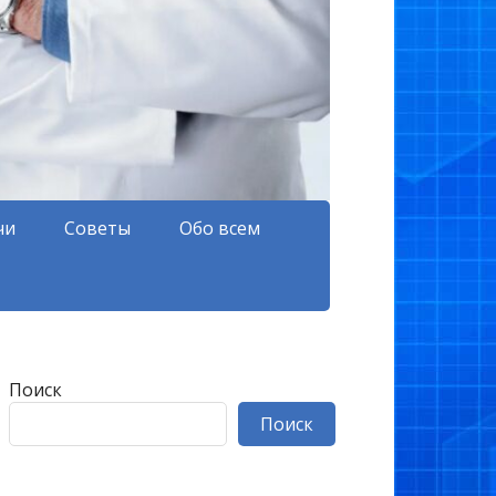
чи
Советы
Обо всем
Поиск
Поиск