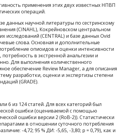
ективность применения этих двух известных НПВП
гических операций.
азе данных научной литературы по сестринскому
анения (CINAHL), Кокрейновском центральном
х исследований (CENTRAL) и базе данных Ovid
чевые слова. Основная и дополнительные
потребление опиоидов и оценки интенсивности
 потребность в экстренной анальгезии и
нно. Для выполнения количественного
ое обеспечение Review Manager, а для описания
тему разработки, оценки и экспертизы степени
ндаций (GRADE).
и 6 из 124 статей. Для всех категорий был
ической ошибки (оцениваемой с помощью
ческой ошибки версии 2 (RoB-2)). Статистически
епаратами в отношении суточного потребления
чие: -4,72; 95 % ДИ: -5,65, -3,80; p = 0,79), как и