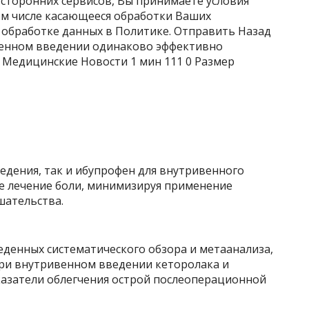
 сторонних сервисов, Вы принимаете условия
ом числе касающееся обработки Ваших
 обработке данных в Политике. Отправить Назад
венном введении одинаково эффективно
ь Медицинские Новости
1 мин
111
0 Размер
едения, так и ибупрофен для внутривенного
е лечение боли, минимизируя применение
шательства.
еденных систематического обзора и метаанализа,
при внутривенном введении кеторолака и
азатели облегчения острой послеоперационной