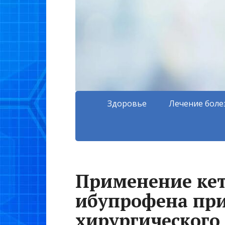
Здоровье
Лечение боле
Применение кет
ибупрофена при
хирургического