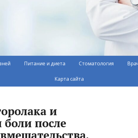
зней
Питание и диета
Стоматология
Вра
Карта сайта
оролака и
 боли после
 вмешательства.