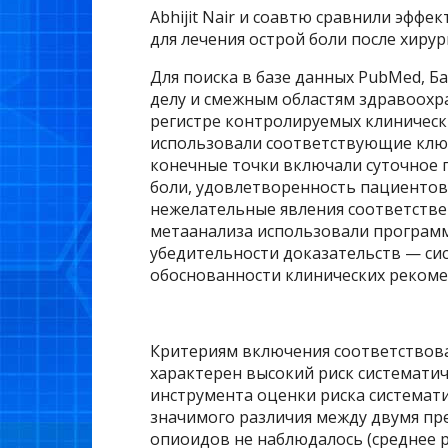
Abhijit Nair и соавтю сравнили эфф
для лечения острой боли после хирур
Для поиска в базе данных PubMed, Б
делу и смежным областям здравоохр
регистре контролируемых клинически
использовали соответствующие клю
конечные точки включали суточное 
боли, удовлетворенность пациентов,
нежелательные явления соответстве
метаанализа использовали программн
убедительности доказательств — сис
обоснованности клинических рекоме
Критериям включения соответствовал
характерен высокий риск системат
инструмента оценки риска системати
значимого различия между двумя пр
опиоидов не наблюдалось (среднее разли