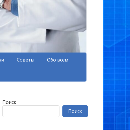
чи
Советы
Обо всем
Поиск
Поиск