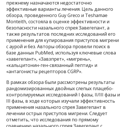
прежнему назначаются недостаточно
эффективные варианты лечения. Цель данного
обзора, проведенного Guy Greco и Teshamae
Monteith, состояла в оценке эффективности и
безопасности назального спрея Завегепант, а
также результатов последних исследований его
применения для купирования приступов мигрени
с аурой и без. Авторы обзора провели поиск в
базе данных PubMed, используя ключевые слова
«завегепант», «Завзпрет», «мигрень»,
«кальцитонин-ген-связанный пептид» и
«антагонисты рецепторов CGRP».
В рамках обзора были рассмотрены результаты
рандомизированных двойных слепых плацебо-
контролируемых исследований I фазы, II/III фазы и
III фазы, в ходе которых изучали эффективность
применения назального спрея Завегепант в
лечении острых приступов мигрени. Следует
отметить, что исследования по прямому
сравнению назального спрея Завегепант с